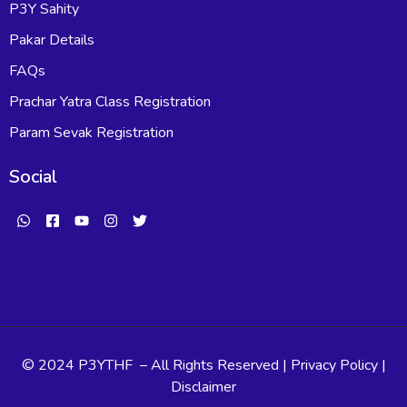
P3Y Sahity
Pakar Details
FAQs
Prachar Yatra Class Registration
Param Sevak Registration
Social
W
F
Y
I
T
h
a
o
n
w
a
c
u
s
i
t
e
t
t
t
s
b
u
a
t
a
o
b
g
e
p
o
e
r
r
p
k
a
-
m
s
q
© 2024 P3YTHF – All Rights Reserved | Privacy Policy |
u
Disclaimer
a
r