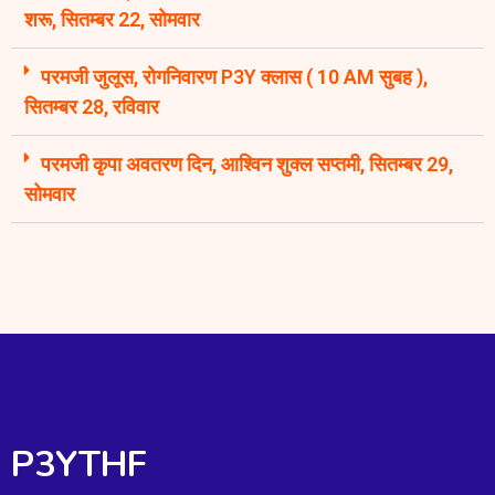
शरू, सितम्बर 22, सोमवार
परमजी जुलूस, रोगनिवारण P3Y क्लास ( 10 AM सुबह ),
सितम्बर 28, रविवार
परमजी कृपा अवतरण दिन, आश्विन शुक्ल सप्तमी, सितम्बर 29,
सोमवार
P3YTHF