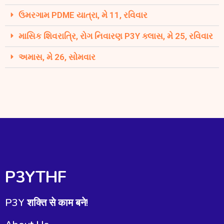
ઉમરગામ PDME યાત્રા, મે 11, રવિવાર
માસિક શિવરાત્રિ, રોગ નિવારણ P3Y ક્લાસ, મે 25, રવિવાર
અમાસ, મે 26, સોમવાર
P3YTHF
P3Y शक्ति से काम बने!